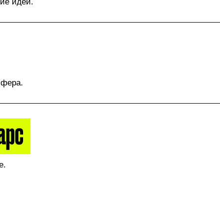
ие идеи.
сфера.
е.