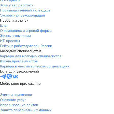
Будь другом
корпоративный транспорт от м. Парнас и
Хочу у вас работать
обратно
Производственный календарь
Компенсация
Экспертная рекомендация
Погружайся в работу с первых дней вместе с
за использование личного
наставником.
Новости и статьи
оборудования
Блог
О компаниях в игровой форме
Становись частичкой дружной in-house команды,
которая сама пишет код. Ведь мы это делаем для
Жизнь в компании
Человек в приоритете
себя
ИТ-проекты
Фиксированный оклад
и
Рейтинг работодателей России
гарантированные премии
Молодым специалистам
Предлагай варианты по улучшению продукта и
внедрению новых технологий. В небольшой
Карьера для молодых специалистов
команде мы слышим друг друга, поддерживаем и
Школа программистов
обязательно поможем воплотить в жизнь крутую
Карьера в некоммерческих организациях
идею.
Боты для уведомлений
УДОБНЫЙ ФОРМАТ РАБОТЫ
Мобильное приложение
ПРЕОДОЛЕНИЕ
Будь готов
Этика и комплаенс
Оказание услуг
Использование сайтов
Будь лучше себя вчерашнего. Не бойся изучать и
Работа в офисе
Защита персональных данных
пробовать новое, даже если сложно, трудно и