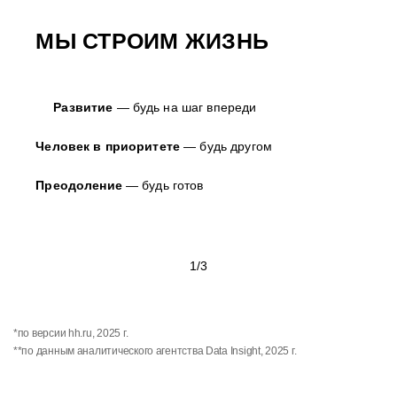
3101
МЫ СТРОИМ ЖИЗНЬ
человек получили гранты
на высшее образование
сотрудников прошли
и МВА
практическое обучение
по стройматериалам
за 2025 год
Развитие
— будь на шаг впереди
Человек в приоритете
— будь другом
1110
17 723
Преодоление
— будь готов
сотрудников закончили
обучения прошли сотрудники
Корпоративный
за 2025 год
Университет «Петровича»
1/3
45 815
*по версии hh.ru, 2025 г.
электронных курсов было пройдено
**по данным аналитического агентства Data Insight, 2025 г.
сотрудниками компании за 2025 год
НАШ СТЕК