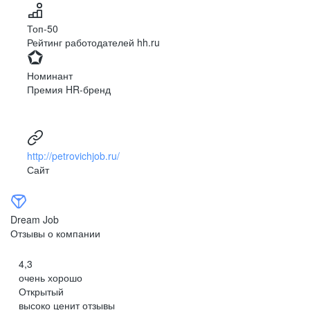
№1
*
Yandex Cloud (AirFlow + Spark +
России
1С 8.3
ClickHouse)
Топ-50
среди лучших
Рейтинг работодателей hh.ru
контакт-центров
Hortonworks HDP
Номинант
Премия HR-бренд
18 000
BI
Администрирование
диалогов с клиентами в день
QlikView
Linux
http://petrovichjob.ru/
Сайт
Qlik Sense
Windows
175 000
Dream Job
Бонусы
Наши ценности
Наш офис
Отзывы о компании
заказов в месяц
4,3
очень хорошо
Удаленная
Открытый
работа
высоко ценит отзывы