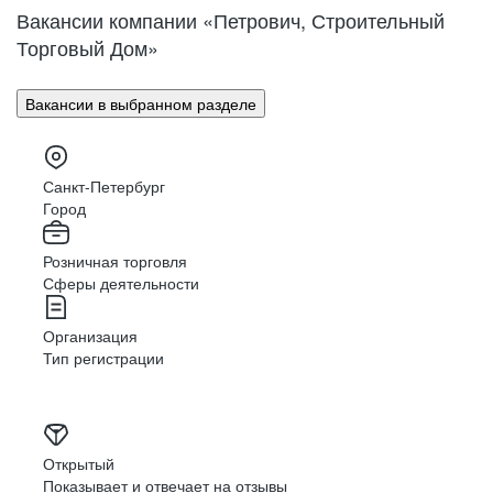
Вакансии компании «Петрович, Строительный
Любишь, когда архитектура
Торговый Дом»
Актуальные языки
выстроена идеально?
и фреймворки
MySQL
Вакансии в выбранном разделе
Java
PostgreSQL
У нас тут все такие.
PHP
Приходи, встроишься!
Kafka
Санкт-Петербург
Город
JavaScript
Redis
КОНТАКТ-ЦЕНТР СЕГОДНЯ
Розничная торговля
Elasticsearch
TypeScript
Сферы деятельности
Docker
React
Организация
1000
Git
Тип регистрации
Python
Удаленные
человек в штате
сотрудники из
50
Открытый
Big Data
Показывает и отвечает на отзывы
регионов