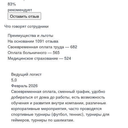
24/7
83
%
рекомендует
на связи
Оставить отзыв
Белая
Что говорят сотрудники
заработная
Помогаем тысячам людей, занимающимся
плата
стройкой и ремонтом, получить
Инвестиции
Преимущества и льготы
информацию, сделать выбор, оформить
в знания
На основании
1091
отзыва
Highload, JPoint, Jocker, Infostart
заказ, решить сопутствующие вопросы
Своевременная оплата труда — 682
и др., обучение на курсах
Оплата больничного — 565
Медицинское страхование — 524
Работая в офисе или удаленно дома, мы
Забота
рядом с клиентами по телефону, в чатах,
о здоровье
мессенджерах и социальных сетях, на
Ведущий логист
ДМС через 3
любом этапе — от идеи до реализации
месяца, ДМС +
5,0
стоматология через
Февраль 2026
год
Своевременная оплата, сменный график, удобно
добираться от дома до работы, есть возможность
обучения и развития внутри компании, различные
Бонусы
Карьера
корпоративные мероприятия, часто проводятся
Спорт
спортивные турниры (футбол, теннис), турниры для
геймеров, турниры по шахматам.
Йога, баскетбол,
волейбол, футбол
Официальное