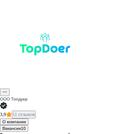
ООО
Топдуер
3,9
11 отзывов
О компании
Вакансии
10